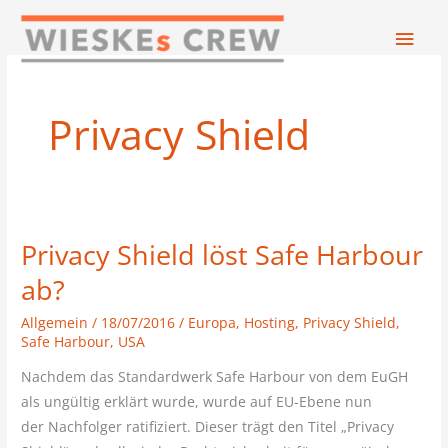
Zum
Hau
Inhalt
springen
Privacy Shield
Privacy Shield löst Safe Harbour
Privacy
Shield
ab?
löst
Allgemein
/
18/07/2016
/
Europa
,
Hosting
,
Privacy Shield
,
Safe
Safe Harbour
,
USA
Harbour
ab?
Nachdem das Standardwerk Safe Harbour von dem EuGH
als ungültig erklärt wurde, wurde auf EU-Ebene nun
der Nachfolger ratifiziert. Dieser trägt den Titel „Privacy