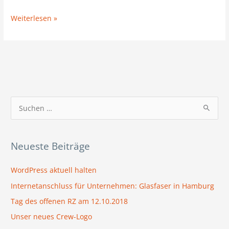
Weiterlesen »
S
u
c
Neueste Beiträge
h
e
WordPress aktuell halten
n
Internetanschluss für Unternehmen: Glasfaser in Hamburg
n
Tag des offenen RZ am 12.10.2018
a
Unser neues Crew-Logo
c