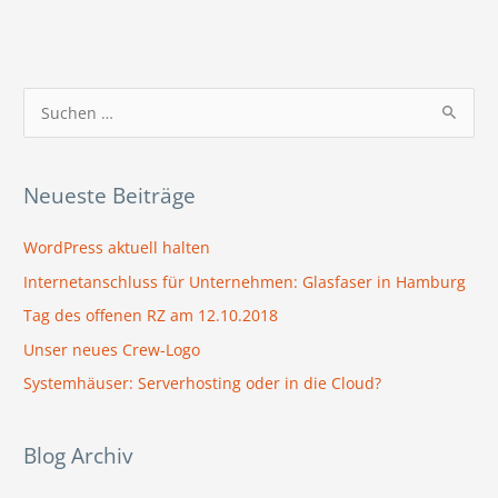
S
u
c
Neueste Beiträge
h
e
WordPress aktuell halten
n
Internetanschluss für Unternehmen: Glasfaser in Hamburg
n
Tag des offenen RZ am 12.10.2018
a
Unser neues Crew-Logo
c
Systemhäuser: Serverhosting oder in die Cloud?
h
:
Blog Archiv