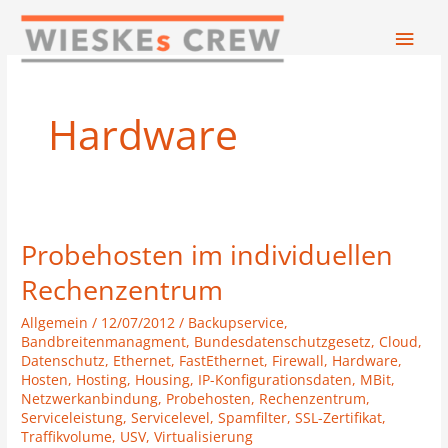
Zum
Hau
Inhalt
springen
Hardware
Probehosten im individuellen
Probehosten
im
Rechenzentrum
individuellen
Allgemein
/
12/07/2012
/
Backupservice
,
Rechenzentrum
Bandbreitenmanagment
,
Bundesdatenschutzgesetz
,
Cloud
,
Datenschutz
,
Ethernet
,
FastEthernet
,
Firewall
,
Hardware
,
Hosten
,
Hosting
,
Housing
,
IP-Konfigurationsdaten
,
MBit
,
Netzwerkanbindung
,
Probehosten
,
Rechenzentrum
,
Serviceleistung
,
Servicelevel
,
Spamfilter
,
SSL-Zertifikat
,
Traffikvolume
,
USV
,
Virtualisierung