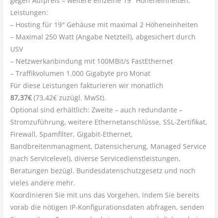
gegen Aufpreis – weitere einzelne 19″ Höheneinheiten.
Leistungen:
– Hosting für 19″ Gehäuse mit maximal 2 Höheneinheiten
– Maximal 250 Watt (Angabe Netzteil), abgesichert durch
USV
– Netzwerkanbindung mit 100MBit/s FastEthernet
– Traffikvolumen 1.000 Gigabyte pro Monat
Für diese Leistungen fakturieren wir monatlich
87,37€
(73,42€ zuzügl. MwSt).
Optional sind erhältlich: Zweite – auch redundante –
Stromzuführung, weitere Ethernetanschlüsse, SSL-Zertifikat,
Firewall, Spamfilter, Gigabit-Ethernet,
Bandbreitenmanagment, Datensicherung, Managed Service
(nach Servicelevel), diverse Servicedienstleistungen,
Beratungen bezügl. Bundesdatenschutzgesetz und noch
vieles andere mehr.
Koordinieren Sie mit uns das Vorgehen, indem Sie bereits
vorab die nötigen IP-Konfigurationsdaten abfragen, senden