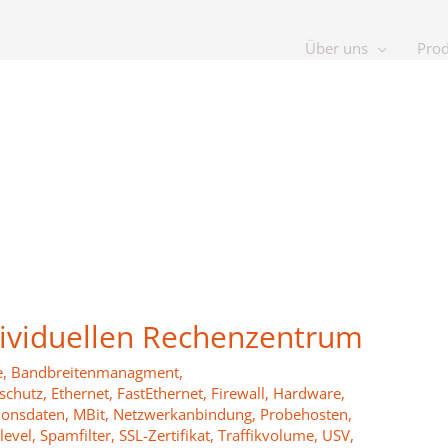
Über uns
Pro
ividuellen Rechenzentrum
e
,
Bandbreitenmanagment
,
schutz
,
Ethernet
,
FastEthernet
,
Firewall
,
Hardware
,
tionsdaten
,
MBit
,
Netzwerkanbindung
,
Probehosten
,
level
,
Spamfilter
,
SSL-Zertifikat
,
Traffikvolume
,
USV
,