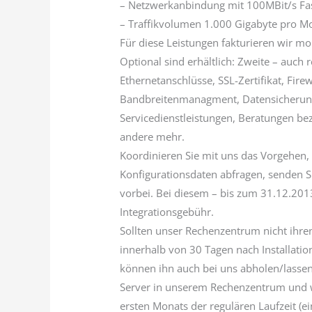
– Netzwerkanbindung mit 100MBit/s Fa
– Traffikvolumen 1.000 Gigabyte pro M
Für diese Leistungen fakturieren wir mo
Optional sind erhältlich: Zweite – auch
Ethernetanschlüsse, SSL-Zertifikat, Firew
Bandbreitenmanagment, Datensicherung,
Servicedienstleistungen, Beratungen be
andere mehr.
Koordinieren Sie mit uns das Vorgehen, 
Konfigurationsdaten abfragen, senden Si
vorbei. Bei diesem – bis zum 31.12.2013 
Integrationsgebühr.
Sollten unser Rechenzentrum nicht ihren
innerhalb von 30 Tagen nach Installatio
können ihn auch bei uns abholen/lassen)
Server in unserem Rechenzentrum und w
ersten Monats der regulären Laufzeit (ei