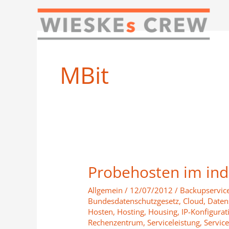
Zum
Inhalt
springen
MBit
Probehosten im ind
Probehosten
im
Allgemein
/
12/07/2012
/
Backupservic
individuellen
Bundesdatenschutzgesetz
,
Cloud
,
Daten
Rechenzentrum
Hosten
,
Hosting
,
Housing
,
IP-Konfigura
Rechenzentrum
,
Serviceleistung
,
Service