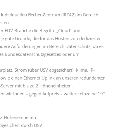
s
I
ndividuellen
R
echen
Z
entrum (IRZ42) im Bereich
sten.
r EDV-Branche die Begriffe „Cloud“ und
nige gute Gründe, die für das Hosten von dedizierter
dere Anforderungen im Bereich Datenschutz, ob es
des Bundesdatenschutzgesetzes oder um
platz, Strom (über USV abgesichert), Klima, IP-
sowie einen Ethernet Uplink an unseren redundanten
-Server mit bis zu 2 Höheneinheiten.
n wir Ihnen – gegen Aufpreis – weitere einzelne 19″
 2 Höheneinheiten
abgesichert durch USV