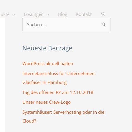
Suchen
dukte
Lösungen
Blog
Kontakt
S
u
c
Neueste Beiträge
h
e
WordPress aktuell halten
n
Internetanschluss für Unternehmen:
n
Glasfaser in Hamburg
a
Tag des offenen RZ am 12.10.2018
c
Unser neues Crew-Logo
h
Systemhäuser: Serverhosting oder in die
:
Cloud?