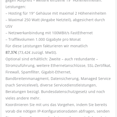
gegen Aufpreis – weitere einzelne 19″ Höheneinheiten.
Leistungen:
– Hosting für 19″ Gehäuse mit maximal 2 Höheneinheiten
– Maximal 250 Watt (Angabe Netzteil), abgesichert durch
USV
– Netzwerkanbindung mit 100MBit/s FastEthernet
– Traffikvolumen 1.000 Gigabyte pro Monat
Für diese Leistungen fakturieren wir monatlich
87,37€
(73,42€ zuzügl. MwSt).
Optional sind erhältlich: Zweite – auch redundante –
Stromzuführung, weitere Ethernetanschlüsse, SSL-Zertifikat,
Firewall, Spamfilter, Gigabit-Ethernet,
Bandbreitenmanagment, Datensicherung, Managed Service
(nach Servicelevel), diverse Servicedienstleistungen,
Beratungen bezügl. Bundesdatenschutzgesetz und noch
vieles andere mehr.
Koordinieren Sie mit uns das Vorgehen, indem Sie bereits
vorab die nötigen IP-Konfigurationsdaten abfragen, senden