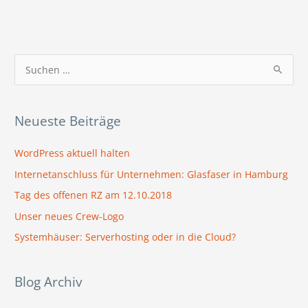
S
u
c
Neueste Beiträge
h
e
WordPress aktuell halten
n
Internetanschluss für Unternehmen: Glasfaser in Hamburg
n
Tag des offenen RZ am 12.10.2018
a
Unser neues Crew-Logo
c
Systemhäuser: Serverhosting oder in die Cloud?
h
:
Blog Archiv