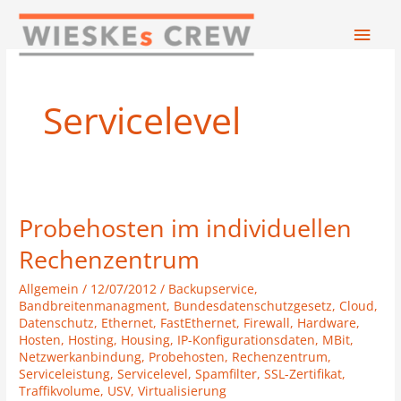
Zum
Hau
Inhalt
springen
Servicelevel
Probehosten im individuellen
Probehosten
im
Rechenzentrum
individuellen
Allgemein
/
12/07/2012
/
Backupservice
,
Rechenzentrum
Bandbreitenmanagment
,
Bundesdatenschutzgesetz
,
Cloud
,
Datenschutz
,
Ethernet
,
FastEthernet
,
Firewall
,
Hardware
,
Hosten
,
Hosting
,
Housing
,
IP-Konfigurationsdaten
,
MBit
,
Netzwerkanbindung
,
Probehosten
,
Rechenzentrum
,
Serviceleistung
,
Servicelevel
,
Spamfilter
,
SSL-Zertifikat
,
Traffikvolume
,
USV
,
Virtualisierung